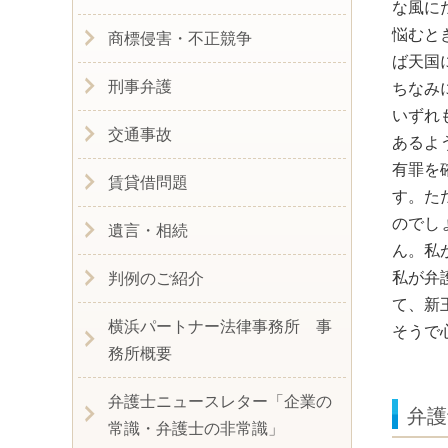
な風に
悩むと
商標侵害・不正競争
ば天国
刑事弁護
ちなみ
いずれ
交通事故
あるよ
有罪を
賃貸借問題
す。た
のでし
遺言・相続
ん。私
私が弁
判例のご紹介
て、新
横浜パートナー法律事務所 事
そうで
務所概要
弁護士ニュースレター「企業の
弁護
常識・弁護士の非常識」