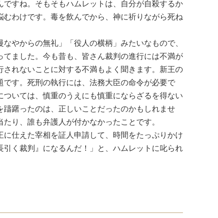
んですね。そもそもハムレットは、自分が自殺するか
悩むわけです。毒を飲んでから、神に祈りながら死ね
慢なやからの無礼」「役人の横柄」みたいなもので、
ってました。今も昔も、皆さん裁判の進行には不満が
行されないことに対する不満もよく聞きます。新王の
題です。死刑の執行には、法務大臣の命令が必要で
については、慎重のうえにも慎重にならざるを得ない
を躊躇ったのは、正しいことだったのかもしれませ
当たり、誰も弁護人が付かなかったことです。
王に仕えた宰相を証人申請して、時間をたっぷりかけ
長引く裁判』になるんだ！」と、ハムレットに叱られ