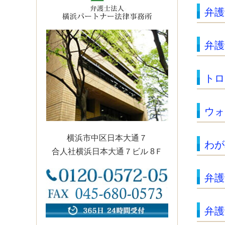
弁護
弁護
トロ
ウォ
横浜市中区日本大通７
わが
合人社横浜日本大通７ビル 8Ｆ
弁護
弁護