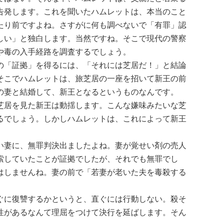
告発します。これを聞いたハムレットは、本当のこと
たり前ですよね。さすがに何も調べないで「有罪」認
しい」と独白します。当然ですね。そこで現代の警察
や毒の入手経路を調査するでしょう。
の「証拠」を得るには、「それには芝居だ！」と結論
そこでハムレットは、旅芝居の一座を招いて新王の前
の妻と結婚して、新王となるというものなんです。
芝居を見た新王は動揺します。こんな嫌味みたいな芝
るでしょう。しかしハムレットは、これによって新王
い妻に、無罪判決出ましたよね。妻が覚せい剤の売人
索していたことが証拠でしたが、それでも無罪でし
はしませんね。妻の前で「若妻が老いた夫を毒殺する
。。
ぐに復讐するかというと、直ぐには行動しない。殺そ
性があるなんて理屈をつけて決行を延ばします。そん