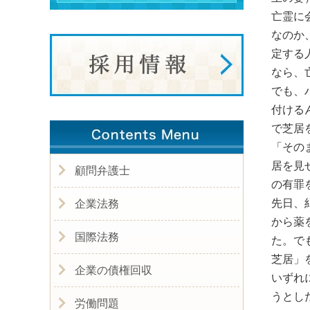
亡霊に
なのか
定する
なら、
でも、
付ける
で芝居
「その
居を見
顧問弁護士
の有罪
先日、
企業法務
から薬
国際法務
た。で
芝居」
企業の債権回収
いずれ
うとし
労働問題