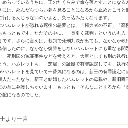
ためらっているうちに、王のたくらみで命を落とすことになる
きには、死んだらつらい夢を見ることになるから止めとこうと
に行けるんじゃないのかよと、突っ込みたくなります。
にハムレットが恐れる死後の悪夢とは、「権力者の不正」「高
ももっともです。ただその中に、「長引く裁判」というのも入
うです。さらに言えば、裁判で死刑判決が出ても、なかなか執
確信したのに、なかなか復讐をしないハムレットにも重なる問
だ、死刑囚の冤罪事件などを考えると、大臣としても刑の執行
ょう。ハムレットも、「芝居」の証拠で有罪認定しても、執行
がハムレットを見ていて一番気になるのは、新王の有罪認定に
護人だったなら、新王と結婚したハムレットの母親や、新旧両
王の為に弁護しちゃいます。もっとも「そんなことするから『
心配になるのでした。
士より一言