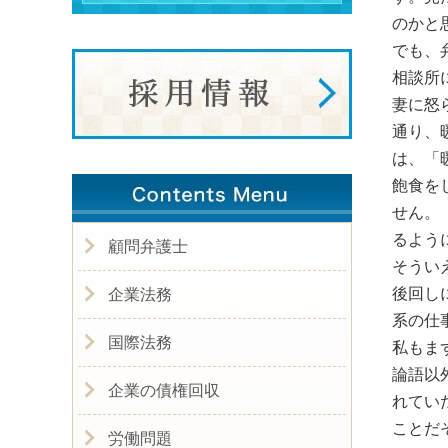
のかと
でも、
相談所
妻に怒
通り、
は、「
飽食を
せん。
るよう
顧問弁護士
そうい
後回し
企業法務
系の仕
国際法務
私もま
論語以
企業の債権回収
れてい
ことだ
労働問題