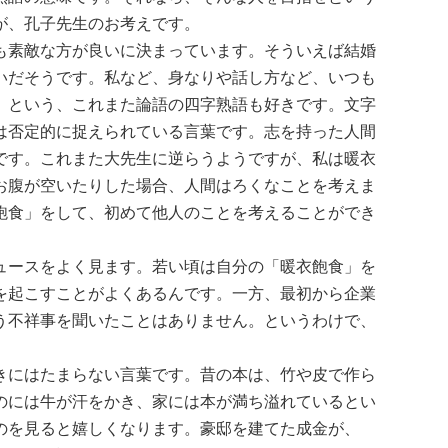
が、孔子先生のお考えです。
も素敵な方が良いに決まっています。そういえば結婚
いだそうです。私など、身なりや話し方など、いつも
」という、これまた論語の四字熟語も好きです。文字
は否定的に捉えられている言葉です。志を持った人間
です。これまた大先生に逆らうようですが、私は暖衣
お腹が空いたりした場合、人間はろくなことを考えま
飽食」をして、初めて他人のことを考えることができ
ュースをよく見ます。若い頃は自分の「暖衣飽食」を
を起こすことがよくあるんです。一方、最初から企業
う不祥事を聞いたことはありません。というわけで、
。）
きにはたまらない言葉です。昔の本は、竹や皮で作ら
のには牛が汗をかき、家には本が満ち溢れているとい
のを見ると嬉しくなります。豪邸を建てた成金が、