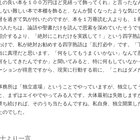
えの良い本を１００万円ほど見繕って飾ってくれ」と言ったな
しない難しい本で本棚を飾ると、なんか賢くなったような気
暦を過ぎて気が付いたのですが、本を１万冊読む人よりも、１
の人たちは、論語や聖書だけを読んで思索を深めていたそうで
紹介するより、「絶対にこれだけを実践して！」という四字熟
わけで、私が絶対お勧めする四字熟語は「乱打必中」です。「
当に真理だと思います。「何をしてもうまくいかない」なんて
何をしてきたんですか」と聞いてみると、特に何もしていなか
ーションが得意ですから、現実に行動する前に、「これはダメ
。。
事務所は「独立道場」ということでやっていますが、独立して
と、まずはエイやでやってみる人です。大体最初は失敗します
撃ち続ければ、そのうち当たるんですね。私自身、独立開業し
たのでした。
士より一言