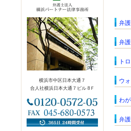
弁護
弁護
トロ
ウォ
横浜市中区日本大通７
合人社横浜日本大通７ビル 8Ｆ
わが
弁護