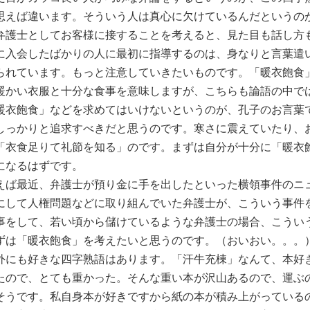
思えば違います。そういう人は真心に欠けているんだというの
弁護士としてお客様に接することを考えると、見た目も話し方
に入会したばかりの人に最初に指導するのは、身なりと言葉遣
られています。もっと注意していきたいものです。「暖衣飽食
暖かい衣服と十分な食事を意味しますが、こちらも論語の中で
暖衣飽食」などを求めてはいけないというのが、孔子のお言葉
しっかりと追求すべきだと思うのです。寒さに震えていたり、
「衣食足りて礼節を知る」のです。まずは自分が十分に「暖衣
になるはずです。
えば最近、弁護士が預り金に手を出したといった横領事件のニ
にして人権問題などに取り組んでいた弁護士が、こういう事件
事をして、若い頃から儲けているような弁護士の場合、こうい
ずは「暖衣飽食」を考えたいと思うのです。（おいおい。。
外にも好きな四字熟語はあります。「汗牛充棟」なんて、本好
たので、とても重かった。そんな重い本が沢山あるので、運ぶ
そうです。私自身本が好きですから紙の本が積み上がっている