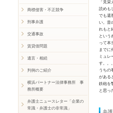
「見栄
読めも
商標侵害・不正競争
でも還
刑事弁護
い。昔
れもと
交通事故
という
って本
賃貸借問題
までに
ミュレ
遺言・相続
す。
うちの
判例のご紹介
がある
横浜パートナー法律事務所 事
鉄砲を
務所概要
と思っ
弁護士ニュースレター「企業の
常識・弁護士の非常識」
弁護