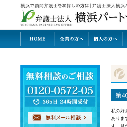
第4
私の好
ありま
す。見