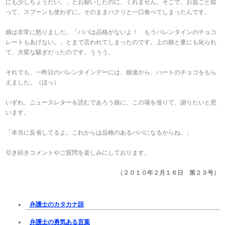
にも少しちょうだい。」とお願いしたのに、くれません。そこで、お皿ごと取
って、スプーンも使わずに、そのままパクリと一口食べてしまったんです。
娘は非常に怒りました。「パパは品格がないよ！ もうバレンタインのチョコ
レートもあげない。」とまで言われてしまったのです。上の娘と妻にも叱られ
て、大変な騒ぎだったのです。ううう。
それでも、一昨日のバレンタインデーには、娘達から、ハートのチョコをもら
えました。（ほっ）
いずれ、ニュースレターを読むであろう娘に、この場を借りて、謝りたいと思
います。
「本当に反省してるよ。これからは品格のあるパパになるからね。」
引き続きコメントやご質問を楽しみにしております。
（２０１０年２月１６日 第２３号）
弁護士のカタカナ語
弁護士の勇気ある言葉