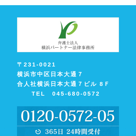
〒231-0021
横浜市中区日本大通７
合人社横浜日本大通７ビル 8Ｆ
TEL 045-680-0572