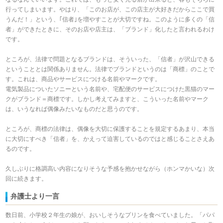
行ってしまいます。やはり、「このお店が、この店主が大好きだからここで買
うんだ！」という、｢信者｣を増やすことが大切ですね。このように多くの「信
者」ができたときに、そのお店や店主は、「ブランド」化したと言われるわけ
です。
ところが、法律で問題となるブランドは、そういった、「信者」が沢山できる
ということとは関係ありません。法律でブランドというのは「商標」のことで
す。これは、商品やサービスにつける名前やマークです。
電気製品についたソニーという名前や、宅配便のサービスにつけた黒猫のマー
クがブランド＝商標です。しかし考えてみますと、こういった名前やマーク
は、いうなれば偶像みたいなものだと思うのです。
ところが、商標の法律は、偶像を大切に保護することを規定するあまり、本当
に大切にすべき「信者」を、かえって迫害しているのではと感じることさえあ
るのです。
久しぶりに格調高い内容になりそうな予感を抱かせながら（ホンマかいな）次
回に続きます。
弁護士より一言
数日前、小学校２年生の娘が、おいしそうなプリンを食べていました。「パパ