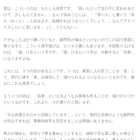
実は、こういうのは、わたしも得意です。「良い人だって女の子に言われるだ
けで、少しももてません。」なんて悩みごとには、「『良い人』と書いて『良
人（おっと）』と読みます。結婚すればうまくいくでしょう。」なんてアドバ
イスしたいと思います。（く、くだらない）
アホなことばかり書いていると、顧問先が減るといけないのでこの辺で本題に
移りますと、こういう漢字遊びは、ビジネス書にもあります。今回取り上げる
のは、「儲」けるという字です。「儲」けるという字は、分解すると「信者」
になりますよね。
これには、２つの説があるようです。１つは、素直に人の言うことを「信」じ
て、実行に移す「者」が成功して、儲けられるようになるというものです。確
かにこれも真実でしょう。
もう１つの説は、「信者」といえるようなお客様を作ることが、儲けのコツだ
というものです。これまた、その通りだと思います。
「大山弁護士を心から信頼しています。」という、熱烈な信者のような顧問先
が沢山できれば、事務所経営も安定することは間違いありません。
商人の場合も、安売りで客を集めようとすると、値段で店を選ぶ客しか来なく
なるなんていいます。これでは、もっと安く売る店が出来ると、客もそちらに