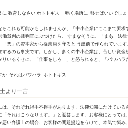
うに 教育しなさい ホトトギス 鳴く場所に 移せばいいでしょ
ならこれも可能かもしれませんが、「中小企業にここまで要求
労働裁判の裁判官にぶつけたら、 すまなそうに、「まあ、法律
、「悪」の資本家から従業員を守ると う建前で作られていま
在するのも事実です。しかし、多くの中小企業は、苦しい資金
かりいるくせに、「仕事をしろ！」と怒られると、「パワハラ
すか それはパワハラ ホトトギス
士より一言
には、それぞれ得手不得手があります。法律知識にたけている
に「それはこうなります。」と返答します。お客様にとっては
が悪い弁護士の場合、お客様の問題提起をうけて、本気で悩み