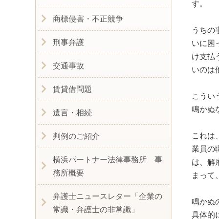
す。
商標侵害・不正競争
うちの
刑事弁護
いに困
け支払
交通事故
いのは
賃貸借問題
こうい
鳴かぬ
遺言・相続
これは
判例のご紹介
業員の
横浜パートナー法律事務所 事
は、解
務所概要
まって
弁護士ニュースレター「企業の
鳴かぬ
常識・弁護士の非常識」
具体的