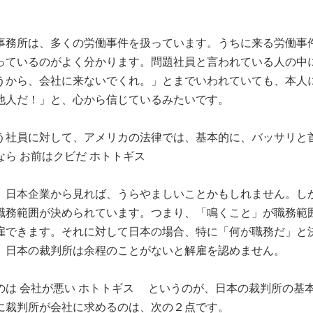
事務所は、多くの労働事件を扱っています。うちに来る労働事
っているのがよく分かります。問題社員と言われている人の中
うから、会社に来ないでくれ。」とまでいわれていても、本人
他人だ！」と、心から信じているみたいです。
う社員に対して、アメリカの法律では、基本的に、バッサリと
なら お前はクビだ ホトトギス
、日本企業から見れば、うらやましいことかもしれません。し
職務範囲が決められています。つまり、「鳴くこと」が職務範
雇できます。それに対して日本の場合、特に「何が職務だ」と
、日本の裁判所は余程のことがないと解雇を認めません。
のは 会社が悪い ホトトギス というのが、日本の裁判所の基
に裁判所が会社に求めるのは、次の２点です。