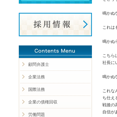
鳴かぬ
これは
鳴かぬ
こちら
社長に
顧問弁護士
鳴かぬ
企業法務
国際法務
これな
ち仕え
企業の債権回収
戦後の
自信が
労働問題