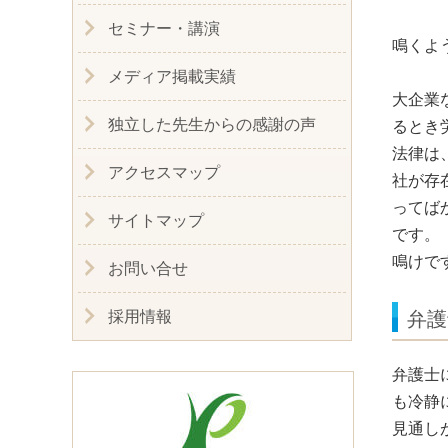
セミナー・講演
鳴くよ
メディア掲載実績
大企業
独立した先生からの感謝の声
るとき
法律は
アクセスマップ
社が存
ってば
サイトマップ
です。
鳴けで
お問い合せ
採用情報
弁護
弁護士
も冷静
見通し