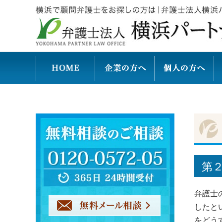
第
弁護士
したと
をどう