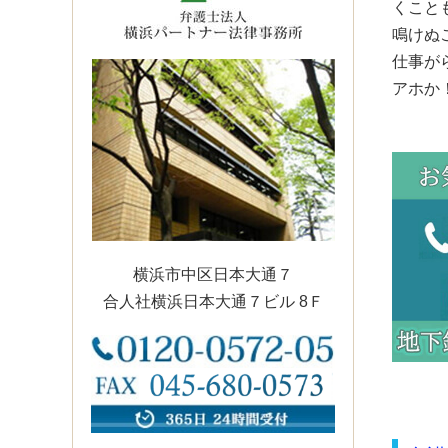
くこと
鳴けぬ
仕事が
アホか
横浜市中区日本大通７
合人社横浜日本大通７ビル 8Ｆ