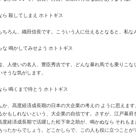
なら 殺してしまえ ホトトギス
もちろん、織田信長です。こういう人に仕えるとなると、私な
らな 鳴かしてみせよう ホトトギス
は、人使いの名人、豊臣秀吉です。どんな暴れ馬でも乗りこな
いそうな気がします。
なら 鳴くまで待とう ホトトギス
んか、高度経済成長期の日本の大企業の考えの ように思えま
るかもしれないという、大企業の自信です。さすが、江戸幕府
高度経済成長期で活躍した松下幸之助が、鳴かぬなら それもま
あったからでしょう。どこかしらで、この人も役に立つことが