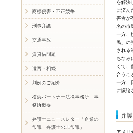
を解決
に済ん
商標侵害・不正競争
害者が
刑事弁護
名の市
一方、
交通事故
民」の
される
賃貸借問題
ちなみ
くて、
遺言・相続
合うこ
一方、
判例のご紹介
に議論
横浜パートナー法律事務所 事
務所概要
弁護
弁護士ニュースレター「企業の
常識・弁護士の非常識」
アメリ