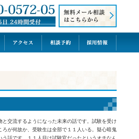
物と交流するようになった未来の話です。試験を受け
ころが何故か、受験生は全部で１１人いる。疑心暗鬼
いう話です。１１人目は試験官だったというオチなん