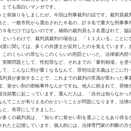
、とても面白いマンガです。
々と前振りをしましたが、今回は刑事裁判の話です。裁判員裁
名と、一般市民から選出された６名の、計９名で重大な刑事事
の９名だけではないのです。補助の裁判員も２名選ばれて、協
。というわけで、裁判員裁判の場合は、「１１人いる」ことに
制度に関しては、多くの弁護士が反対したのを覚えています。
、このくらいの罪ならこのくらいの刑罰といった、法律家内部
。実際問題として、性犯罪など、それまでの「量刑相場」を塗
して、こんなに刑が重くなるなんて、罪刑法定主義はどこに行
裁判員が参加することで、これまでの裁判の常識が変わった事
ば、覚せい剤の密輸事件なんかですね。他人に頼まれて、荷物
相当頻繁に起こっています。運んだ人は、「自分は知らなかっ
なんてことが有りえるのかということが問題になります。法律
もと、有罪にしてきました。
が多くの裁判員は、「知らずに覚せい剤を運ぶこともあり得る
されたと記憶しています。個人的には、法律専門家の判断の方