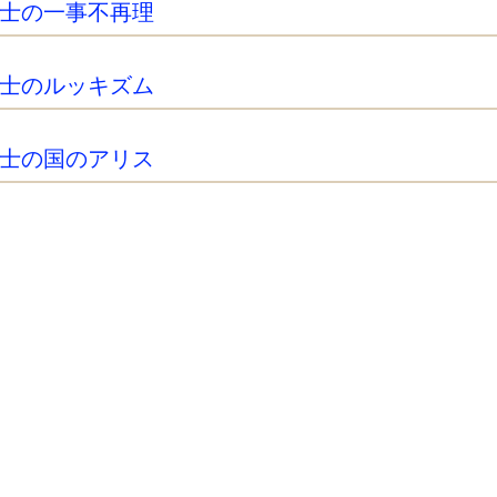
士の一事不再理
士のルッキズム
士の国のアリス