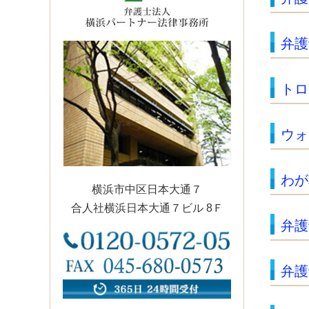
弁護
トロ
ウォ
わが
横浜市中区日本大通７
合人社横浜日本大通７ビル 8Ｆ
弁護
弁護