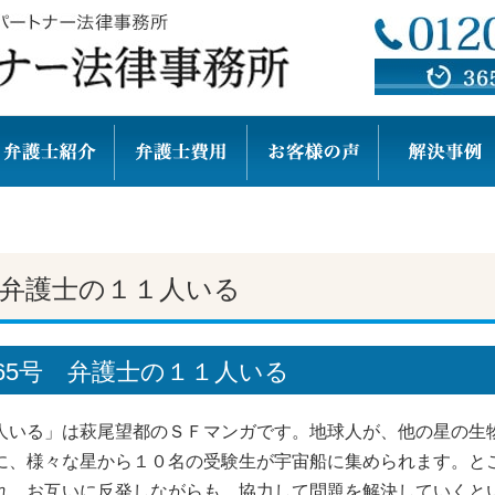
弁護士の１１人いる
65号 弁護士の１１人いる
人いる」は萩尾望都のＳＦマンガです。地球人が、他の星の生
に、様々な星から１０名の受験生が宇宙船に集められます。と
れ、お互いに反発しながらも、協力して問題を解決していくと