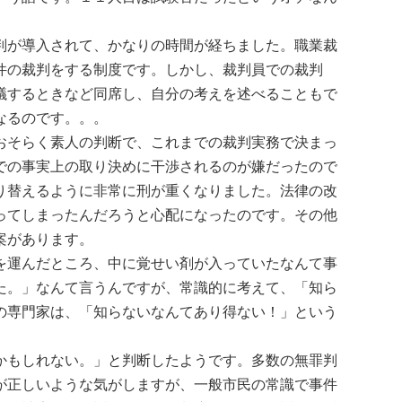
判が導入されて、かなりの時間が経ちました。職業裁
件の裁判をする制度です。しかし、裁判員での裁判
議するときなど同席し、自分の考えを述べることもで
なるのです。。。
おそらく素人の判断で、これまでの裁判実務で決まっ
での事実上の取り決めに干渉されるのが嫌だったので
り替えるように非常に刑が重くなりました。法律の改
ってしまったんだろうと心配になったのです。その他
案があります。
を運んだところ、中に覚せい剤が入っていたなんて事
た。」なんて言うんですが、常識的に考えて、「知ら
の専門家は、「知らないなんてあり得ない！」という
かもしれない。」と判断したようです。多数の無罪判
が正しいような気がしますが、一般市民の常識で事件