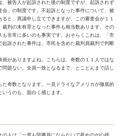
は、被告人が起訴された後の制度ですが、起訴されず
査会」の制度です。不起訴となった事件について、被
あると、異議申し立てできますが、この審査会が１１
、裁判の末有罪となった事件も相当数あります。その
スも非常に多いのも事実です。おそらくこれは、「市
で起訴された事件は、市民を含めた裁判員裁判で判断
映画がありますよね。こちらは、奇数の１１人ではな
で問題ない。全員一致となるまで、とことんまで話し
った奇数となります。一見ドライなアメリカが徹底的
というのも、面白く感じます。
その人は「一度も陪審員にならないで死ぬのが心残