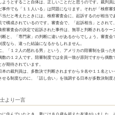
しようとすること自体は、正しいことだと思うのです。裁判員
だ事件でも「１１人いる」は問題になります。それが「検察審
不当だと考えたときには、検察審査会に、起訴するのが相当で
民で構成されているのです。審査会で、「起訴相当」とされて
検察審査会の決定で起訴された事件は、無罪と判断されるケー
判断と、「専門家」の判断に違いがあるからでしょう。審査会
制度なら、違った結論になるかもしれません。
に、「１２人の怒れる男」という、アメリカの陪審制を扱った
偶数の１２人です。陪審制度では全員一致が原則ですから偶数
とが期待されています。
日本の裁判員は、多数決で判断されますから９名や１１名とい
させる制度なのに、「話し合い」を強調する日本が多数決制度
士より一言
カに住んでいたとき、妻には８０歳を超えた友達がいました。