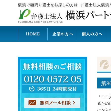
第3
「１１
るため
にから