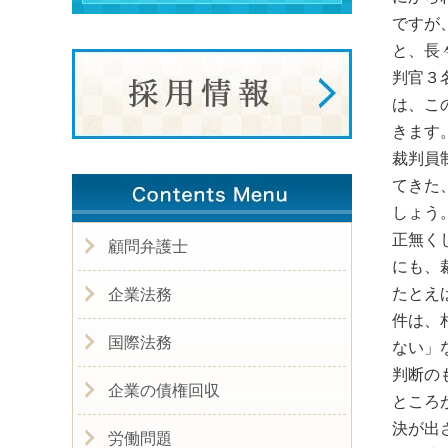
ですが
と、長
判官３
は、こ
きます
裁判員
てきた
しょう
正無く
顧問弁護士
にも、
たとえ
企業法務
件は、
国際法務
ない」
判断の
企業の債権回収
ところ
決が出
労働問題